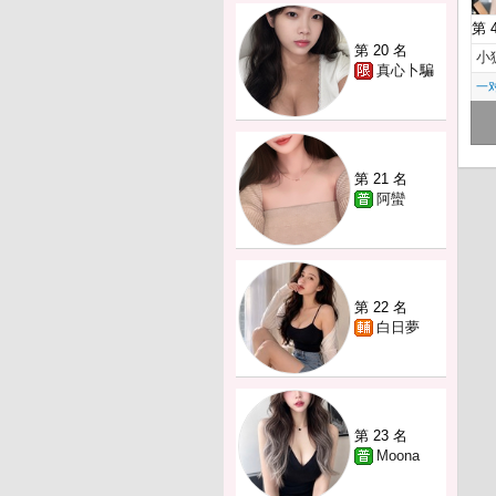
第 
第 20 名
小
真心卜騙
一
第 21 名
阿蠻
第 22 名
白日夢
第 23 名
Moona