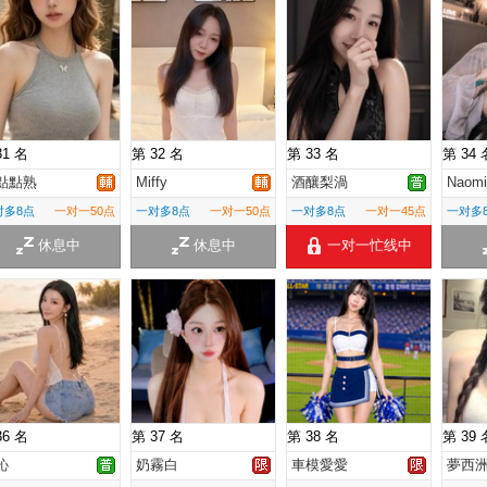
31 名
第 32 名
第 33 名
第 34 
點點熟
Miffy
酒釀梨渦
Naomi
对多8点
一对一50点
一对多8点
一对一50点
一对多8点
一对一45点
一对多
休息中
休息中
一对一忙线中
36 名
第 37 名
第 38 名
第 39 
沁
奶霧白
車模愛愛
夢西