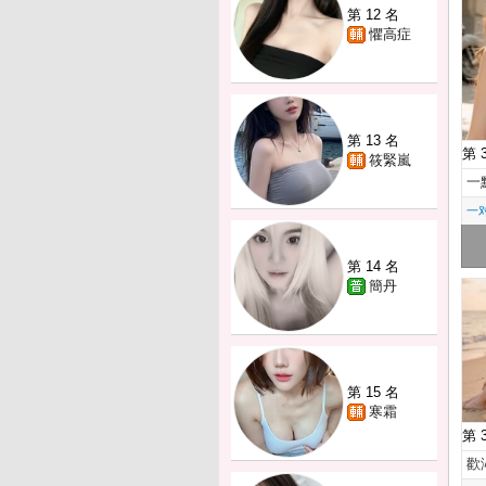
第 12 名
懼高症
第 13 名
第 
筱緊嵐
一
一
第 14 名
簡丹
第 15 名
寒霜
第 
歡