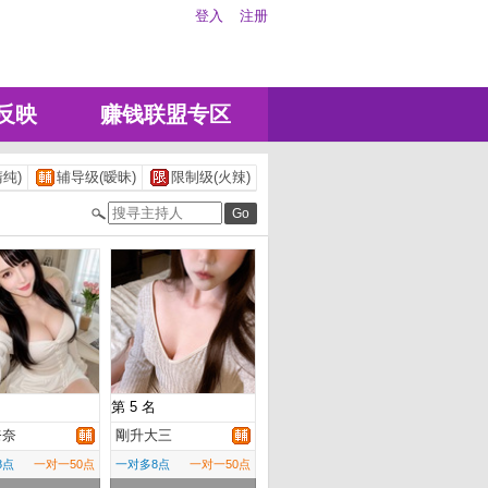
登入
注册
反映
赚钱联盟专区
纯)
辅导级(暧昧)
限制级(火辣)
第 5 名
奈奈
剛升大三
8点
一对一50点
一对多8点
一对一50点