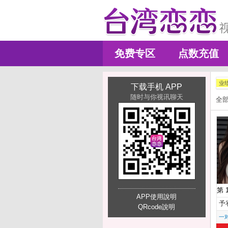
免费专区
点数充值
业
下载手机 APP
随时与你视讯聊天
全
第 
APP使用說明
予
QRcode說明
一