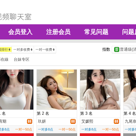
会员登入
注册会员
常见问题
问题
指数
普通级(清
绩排行
一对多收费
一对一收费
部在線
台妹专区
1 名
第 2 名
第 3 名
第 4 名
宥期
玖妍
艾媛熙
九尾
对多8点
一对一50点
一对多8点
一对一50点
一对多8点
一对一50点
一对多