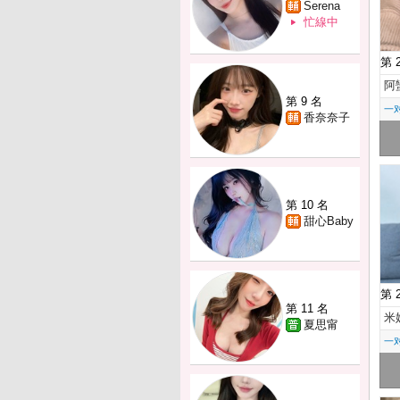
Serena
忙線中
第 
阿
第 9 名
一
香奈奈子
第 10 名
甜心Baby
第 
第 11 名
米
夏思甯
一