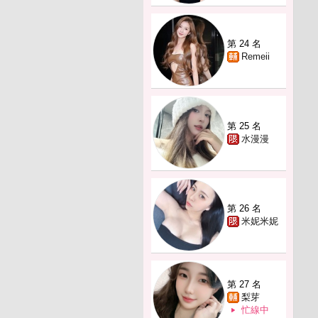
第 24 名
Remeii
第 25 名
水漫漫
第 26 名
米妮米妮
第 27 名
梨芽
忙線中