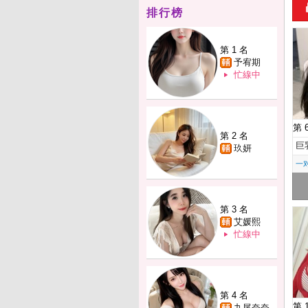
排行榜
第 1 名
予宥期
忙線中
第 
第 2 名
巨
玖妍
一
第 3 名
艾媛熙
忙線中
第 4 名
第 
九尾奈奈