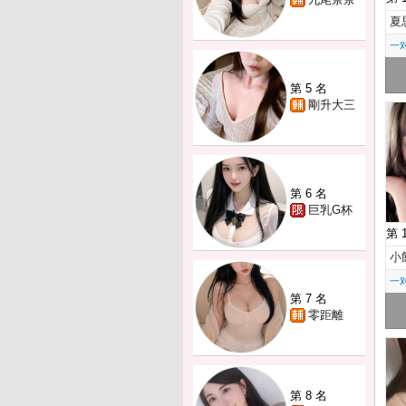
夏
一
第 5 名
剛升大三
第 6 名
巨乳G杯
第 
小
一
第 7 名
零距離
第 8 名