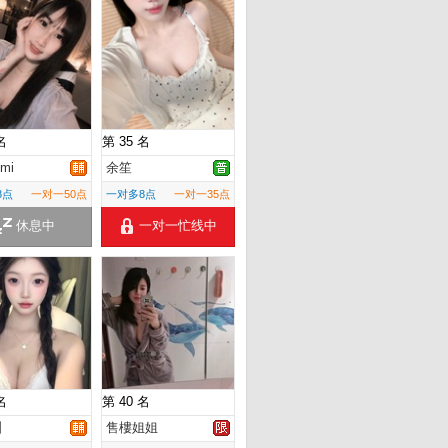
名
第 35 名
mi
余笙
8点
一对一50点
一对多8点
一对一35点
休息中
一对一忙线中
名
第 40 名
洲
售樓姐姐