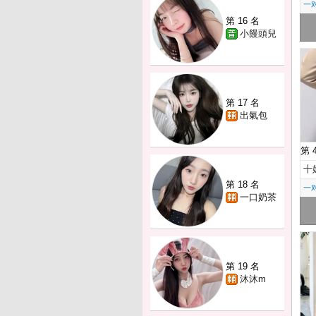
一
第 16 名
小饅頭兒
第 17 名
出氣包
第 
十
第 18 名
一
一口奶茶
第 19 名
沐沐m