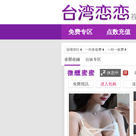
免费专区
点数充值
业绩排行
一对多收费
一对一收费
全部在線
台妹专区
微醺蜜蜜
休息中
免費視訊
进入包厢
送