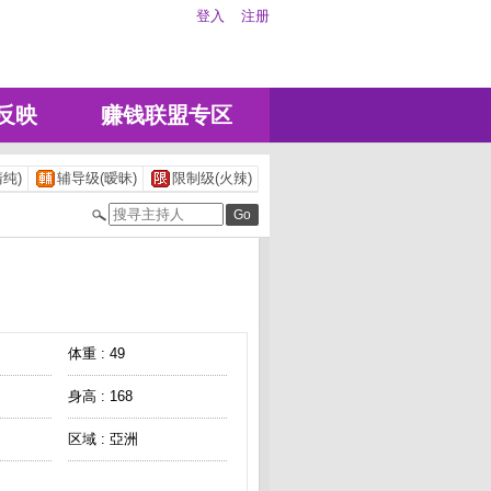
登入
注册
反映
赚钱联盟专区
纯)
辅导级(暧昧)
限制级(火辣)
体重 : 49
身高 : 168
区域 : 亞洲