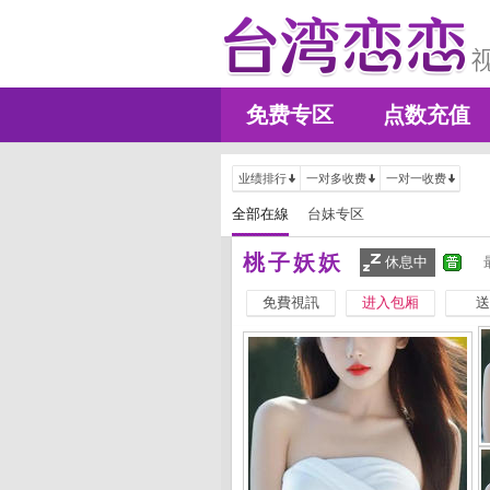
免费专区
点数充值
业绩排行
一对多收费
一对一收费
全部在線
台妹专区
桃子妖妖
休息中
免費視訊
进入包厢
送