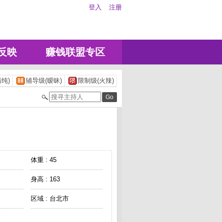
登入
注册
反映
赚钱联盟专区
纯)
辅导级(暧昧)
限制级(火辣)
体重 : 45
身高 : 163
区域 : 台北市