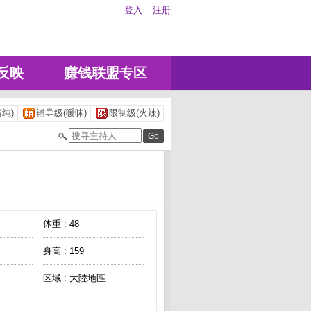
登入
注册
反映
赚钱联盟专区
纯)
辅导级(暧昧)
限制级(火辣)
体重 : 48
身高 : 159
区域 : 大陸地區