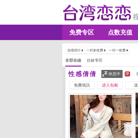
免费专区
点数充值
业绩排行
一对多收费
一对一收费
全部在線
台妹专区
性感倩倩
休息中
免費視訊
进入包厢
送