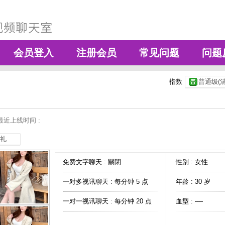
会员登入
注册会员
常见问题
问题
指数
普通级(清
最近上线时间 :
礼
免费文字聊天 :
關閉
性别 : 女性
一对多视讯聊天 :
每分钟 5 点
年龄 : 30 岁
一对一视讯聊天 :
每分钟 20 点
血型 : ----