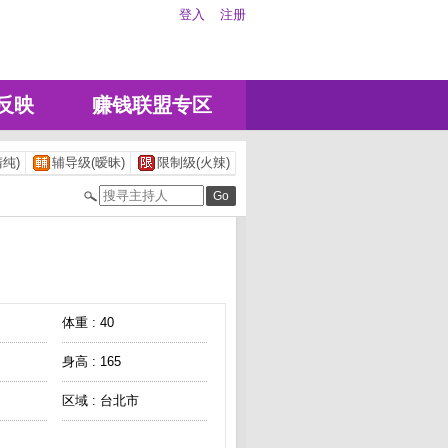
登入
注册
反映
赚钱联盟专区
纯)
辅导级(暧昧)
限制级(火辣)
体重 : 40
身高 : 165
区域 : 台北市