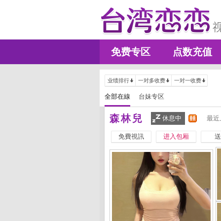
免费专区
点数充值
业绩排行
一对多收费
一对一收费
全部在線
台妹专区
森林兒
休息中
最近
免費視訊
进入包厢
送