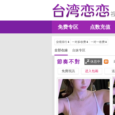
免费专区
点数充值
业绩排行
一对多收费
一对一收费
全部在線
台妹专区
節奏不對
休息中
免費視訊
进入包厢
送