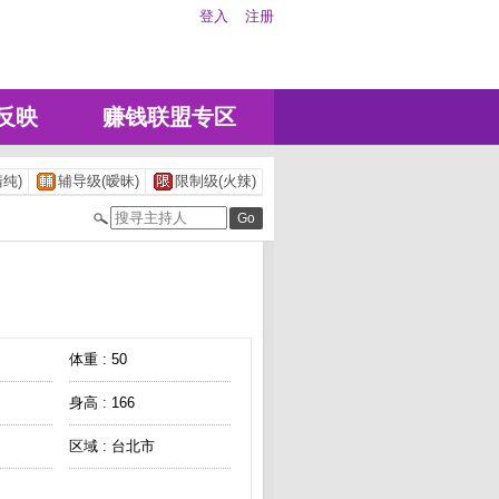
登入
注册
反映
赚钱联盟专区
纯)
辅导级(暧昧)
限制级(火辣)
体重 : 50
身高 : 166
区域 : 台北市