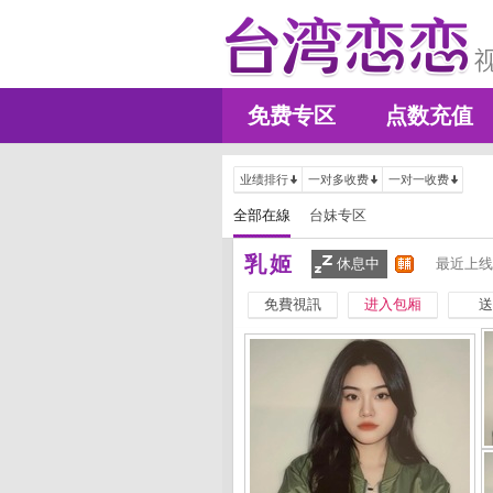
免费专区
点数充值
业绩排行
一对多收费
一对一收费
全部在線
台妹专区
乳姬
休息中
最近上线
免費視訊
进入包厢
送