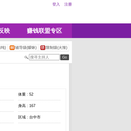
登入
注册
反映
赚钱联盟专区
纯)
辅导级(暧昧)
限制级(火辣)
体重 : 52
身高 : 167
区域 : 台中市