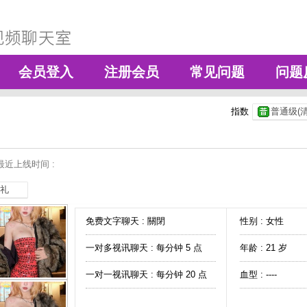
会员登入
注册会员
常见问题
问题
指数
普通级(清
最近上线时间 :
礼
免费文字聊天 :
關閉
性别 : 女性
一对多视讯聊天 :
每分钟 5 点
年龄 : 21 岁
一对一视讯聊天 :
每分钟 20 点
血型 : ----