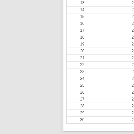
13
2
14
2
15
2
16
2
17
2
18
2
19
2
20
2
21
2
22
2
23
2
24
2
25
2
26
2
27
2
28
2
29
2
30
2