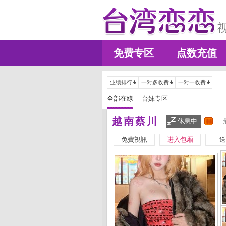
免费专区
点数充值
业绩排行
一对多收费
一对一收费
全部在線
台妹专区
越南蔡川
休息中
免費視訊
进入包厢
送