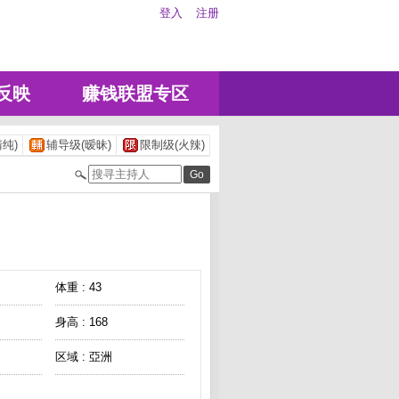
登入
注册
反映
赚钱联盟专区
纯)
辅导级(暧昧)
限制级(火辣)
体重 : 43
身高 : 168
区域 : 亞洲