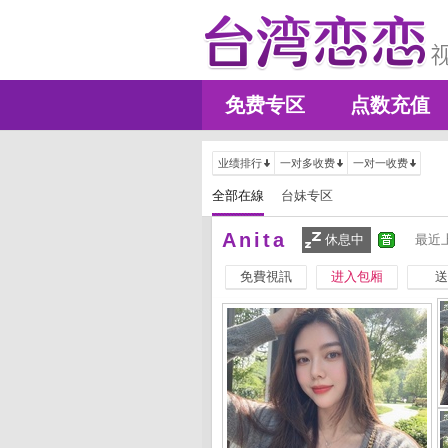
免费专区
点数充值
业绩排行
一对多收费
一对一收费
全部在線
台妹专区
Anita
休息中
最近上
免費視訊
进入包厢
送