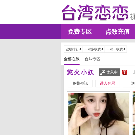
免费专区
点数充值
业绩排行
一对多收费
一对一收费
全部在線
台妹专区
慾火小妖
休息中
免費視訊
进入包厢
送