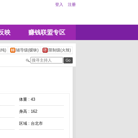
登入
注册
反映
赚钱联盟专区
纯)
辅导级(暧昧)
限制级(火辣)
体重 : 43
身高 : 162
区域 : 台北市